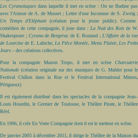
Les Cyranoïaques
dans laquelle il met en scène : On ne Badine pas
avec l'Amour de A. de Musset ; Lettre d'une Inconnue de S. Zweig ;
Un Temps d'Eléphant
(création pour le jeune public). Comme
comédien de cette compagnie, il joue dans :
La Nuit des Rois
de W
Shakespeare ;
Cyrano de Bergerac
de E. Rostand ;
L'Affaire de la rue
de Lourcine
de E. Labiche,
La Pièce Montée
,
Menu Plaisir
,
Les Petit
Jours
– des créations collectives.
Pour la compagnie Manon Tropo, il met en scène
Charcuterie
Nationale
(création originale sur des musiques de G. Mahler pour le
Festival Châlon dans la Rue et le Festival International Mimos,
Périgueux)
Il est également distribué dans les spectacles de la compagnie Jean–
Louis Hourdin, le Grenier de Toulouse, le Théâtre Pirate, le Théâtre
Réel.
En 1996, il crée En Votre Compagnie dont il est le metteur en scène.
De janvier 2005 à décembre 2011, il dirige le Théâtre de la Maison du