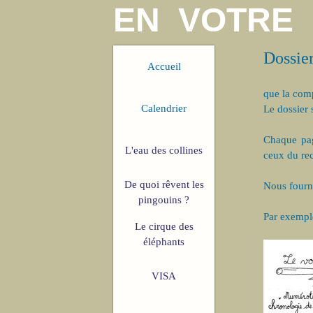
EN VOTRE
Dossie
Accueil
que la comp
Calendrier
Le dossier 
Chaque pag
L'eau des collines
ceux du rec
De quoi rêvent les
Nous fourn
pingouins ?
Par exemple
Le cirque des
éléphants
VISA