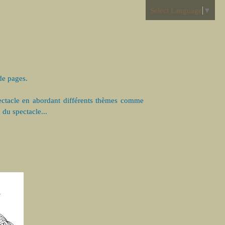
Select Language
▼
de pages.
ectacle en abordant différents thèmes comme
 du spectacle...