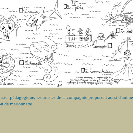
ssier pédagogique, les artistes de la compagnie proposent aussi d'animer 
n de marionnette...